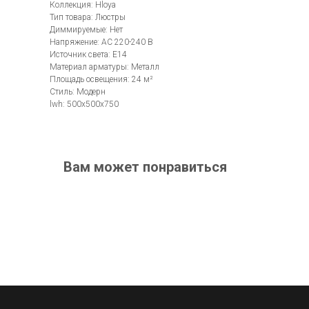
Коллекция: Hloya
Тип товара: Люстры
Диммируемые: Нет
Напряжение: AC 220-240 В
Источник света: E14
Материал арматуры: Металл
Площадь освещения: 24 м²
Стиль: Модерн
lwh: 500x500x750
Вам может понравиться