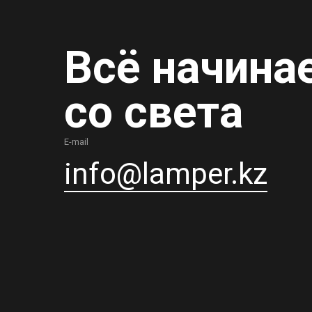
Всё начина
со света
E-mail
info@lamper.kz