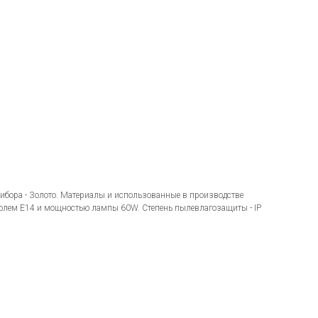
ибора - Золото. Материалы и использованные в производстве
колем E14 и мощностью лампы 60W. Степень пылевлагозащиты - IP