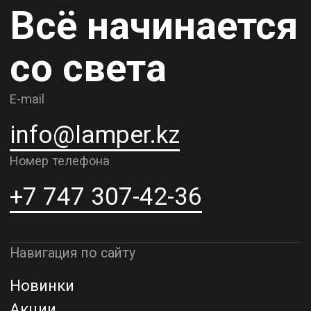
Карьера
Контакты
О компании
Доставка и самовывоз
Рассрочка и кредит
Адрес шоурума в г. Алматы
г. Алматы, ул. Шевченко, д.204,
к5
Адрес шоурума в г. Астана
г. Астана, ул. Мангилик Ел. д.21
Благодарим за внимание к Lamper.kz.
До встречи в ваших будущих
проектах!
ТОО "Lamper PROD". Все права защищены ©
Политика конфиденциальности
Назад наверх