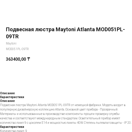
Подвесная люстра Maytoni Atlanta MOD051PL-
09TR
Maytoni
MOD051PL-09TR
363400,00
₸
Добавить в корзину
Описание
Характеристики
Описание
Подвесная люстра Maytoni Atlanta MOD051PL-09TR от немецкой фабрики. Модель входит в
популярную дизайнерскую коллекцию Atlanta. Основной цвет прибора - Прозрачный.
Материалы и использованные в производстве компоненты прошли проверку службы
качества и соответствуют международным стандартам. Осветительный прибор имеет
количество ламп 9 с цоколем E14 и мощностью лампы 40W. Степень пылевлагозащиты - IP 20.
Характеристики
Количество ламп: 9