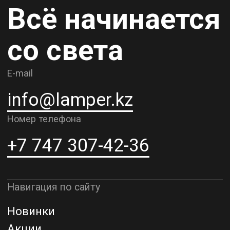
Карьера
Контакты
О компании
Доставка и самовывоз
Рассрочка и кредит
Адрес шоурума в г. Алматы
г. Алматы, ул. Шевченко, д.204,
к5
Адрес шоурума в г. Астана
г. Астана, ул. Мангилик Ел. д.21
Благодарим за внимание к Lamper.kz.
До встречи в ваших будущих
проектах!
ТОО "Lamper PROD". Все права защищены ©
Политика конфиденциальности
Назад наверх