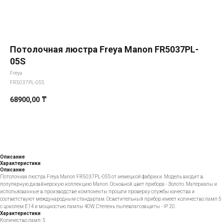
Потолочная люстра Freya Manon FR5037PL-
05S
Freya
FR5037PL-05S
68900,00
₸
Добавить в корзину
Описание
Характеристики
Описание
Потолочная люстра Freya Manon FR5037PL-05S от немецкой фабрики. Модель входит в
популярную дизайнерскую коллекцию Manon. Основной цвет прибора - Золото. Материалы и
использованные в производстве компоненты прошли проверку службы качества и
соответствуют международным стандартам. Осветительный прибор имеет количество ламп 5
с цоколем E14 и мощностью лампы 40W. Степень пылевлагозащиты - IP 20.
Характеристики
Количество ламп: 5