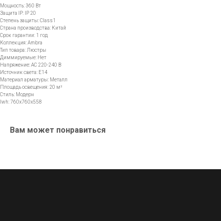
Мощность: 360 Вт
Защита IP: IP 20
Степень защиты: Class1
Страна производства: Китай
Срок гарантии: 1 год
Всё начинается
Коллекция: Ambra
Тип товара: Люстры
со света
Диммируемые: Нет
Напряжение: AC 220-240 В
Источник света: E14
Материал арматуры: Металл
E-mail
Площадь освещения: 20 м²
Стиль: Модерн
info@lamper.kz
lwh: 760x760x558
Номер телефона
+7 747 307-42-36
Вам может понравиться
Навигация по сайту
Новинки
Акции
Для бизнеса
Дизайнерам