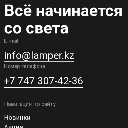
Карьера
Контакты
О компании
Доставка и самовывоз
Рассрочка и кредит
Адрес шоурума в г. Алматы
г. Алматы, ул. Шевченко, д.204,
к5
Адрес шоурума в г. Астана
г. Астана, ул. Мангилик Ел. д.21
Благодарим за внимание к Lamper.kz.
До встречи в ваших будущих
проектах!
ТОО "Lamper PROD". Все права защищены ©
Политика конфиденциальности
Назад наверх