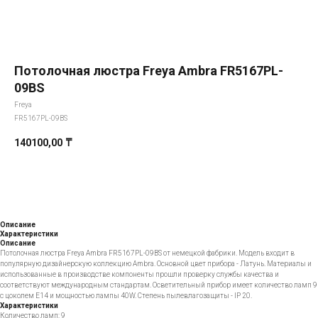
Потолочная люстра Freya Ambra FR5167PL-
09BS
Freya
FR5167PL-09BS
140100,00
₸
Добавить в корзину
Описание
Характеристики
Описание
Потолочная люстра Freya Ambra FR5167PL-09BS от немецкой фабрики. Модель входит в
популярную дизайнерскую коллекцию Ambra. Основной цвет прибора - Латунь. Материалы и
использованные в производстве компоненты прошли проверку службы качества и
соответствуют международным стандартам. Осветительный прибор имеет количество ламп 9
с цоколем E14 и мощностью лампы 40W. Степень пылевлагозащиты - IP 20.
Характеристики
Количество ламп: 9