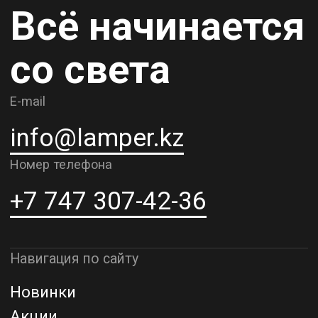
Карьера
Контакты
О компании
Доставка и самовывоз
Рассрочка и кредит
Адрес шоурума в г. Алматы
г. Алматы, ул. Шевченко, д.204,
к5
Адрес шоурума в г. Астана
г. Астана, ул. Мангилик Ел. д.21
Благодарим за внимание к Lamper.kz.
До встречи в ваших будущих
проектах!
ТОО "Lamper PROD". Все права защищены ©
Политика конфиденциальности
Назад наверх