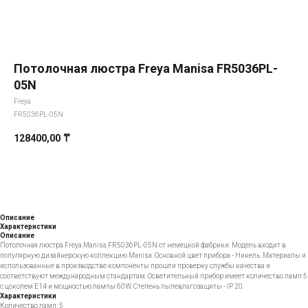
Потолочная люстра Freya Manisa FR5036PL-
05N
Freya
FR5036PL-05N
128400,00
₸
Добавить в корзину
Описание
Характеристики
Описание
Потолочная люстра Freya Manisa FR5036PL-05N от немецкой фабрики. Модель входит в
популярную дизайнерскую коллекцию Manisa. Основной цвет прибора - Никель. Материалы и
использованные в производстве компоненты прошли проверку службы качества и
соответствуют международным стандартам. Осветительный прибор имеет количество ламп 5
с цоколем E14 и мощностью лампы 60W. Степень пылевлагозащиты - IP 20.
Характеристики
Количество ламп: 5