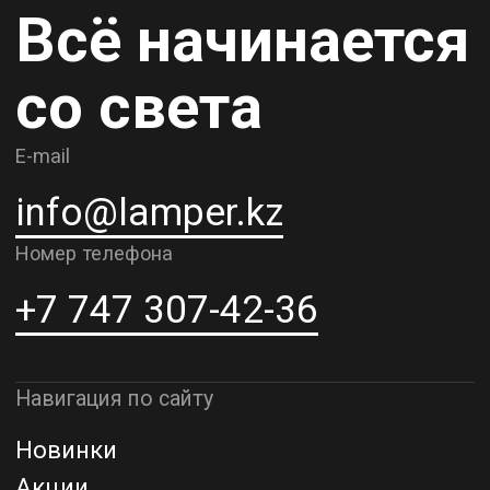
Карьера
Контакты
О компании
Доставка и самовывоз
Рассрочка и кредит
Адрес шоурума в г. Алматы
г. Алматы, ул. Шевченко, д.204,
к5
Адрес шоурума в г. Астана
г. Астана, ул. Мангилик Ел. д.21
Благодарим за внимание к Lamper.kz.
До встречи в ваших будущих
проектах!
ТОО "Lamper PROD". Все права защищены ©
Политика конфиденциальности
Назад наверх