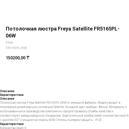
Потолочная люстра Freya Satellite FR5165PL-
06W
Freya
FR5165PL-06W
150200,00
₸
Добавить в корзину
Описание
Характеристики
Описание
Потолочная люстра Freya Satellite FR5165PL-06W от немецкой фабрики. Модель входит в
популярную дизайнерскую коллекцию Satellite. Основной цвет прибора - Белый. Материалы и
использованные в производстве компоненты прошли проверку службы качества и
соответствуют международным стандартам. Осветительный прибор имеет количество ламп 6
с цоколем E27 и мощностью лампы 60W. Степень пылевлагозащиты - IP 20.
Характеристики
Количество ламп: 6