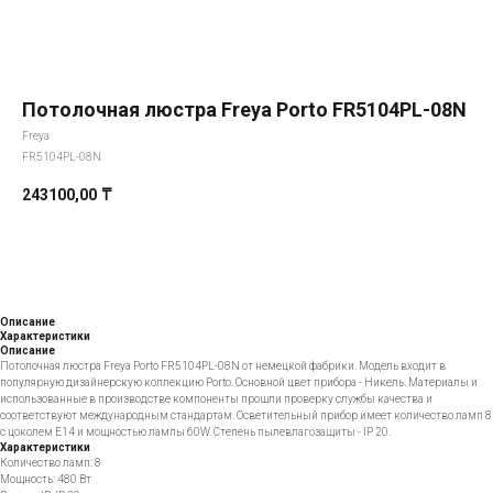
Потолочная люстра Freya Porto FR5104PL-08N
Freya
FR5104PL-08N
243100,00
₸
Добавить в корзину
Описание
Характеристики
Описание
Потолочная люстра Freya Porto FR5104PL-08N от немецкой фабрики. Модель входит в
популярную дизайнерскую коллекцию Porto. Основной цвет прибора - Никель. Материалы и
использованные в производстве компоненты прошли проверку службы качества и
соответствуют международным стандартам. Осветительный прибор имеет количество ламп 8
с цоколем E14 и мощностью лампы 60W. Степень пылевлагозащиты - IP 20.
Характеристики
Количество ламп: 8
Мощность: 480 Вт