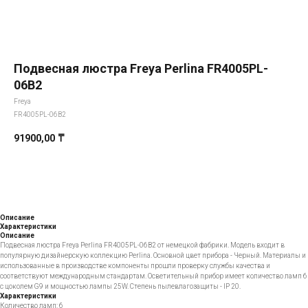
Подвесная люстра Freya Perlina FR4005PL-
06B2
Freya
FR4005PL-06B2
91900,00
₸
Добавить в корзину
Описание
Характеристики
Описание
Подвесная люстра Freya Perlina FR4005PL-06B2 от немецкой фабрики. Модель входит в
популярную дизайнерскую коллекцию Perlina. Основной цвет прибора - Черный. Материалы и
использованные в производстве компоненты прошли проверку службы качества и
соответствуют международным стандартам. Осветительный прибор имеет количество ламп 6
с цоколем G9 и мощностью лампы 25W. Степень пылевлагозащиты - IP 20.
Характеристики
Количество ламп: 6