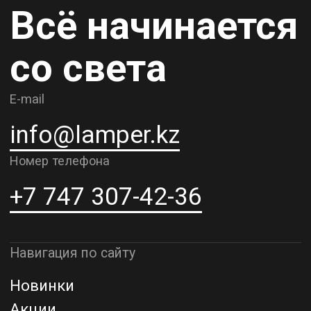
Карьера
Контакты
О компании
Доставка и самовывоз
Рассрочка и кредит
Адрес шоурума в г. Алматы
г. Алматы, ул. Шевченко, д.204,
к5
Адрес шоурума в г. Астана
г. Астана, ул. Мангилик Ел. д.21
Благодарим за внимание к Lamper.kz.
До встречи в ваших будущих
проектах!
ТОО "Lamper PROD". Все права защищены ©
Политика конфиденциальности
Назад наверх