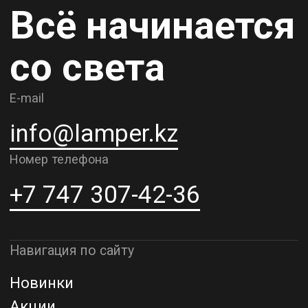
Карьера
Контакты
О компании
Доставка и самовывоз
Рассрочка и кредит
Адрес шоурума в г. Алматы
г. Алматы, ул. Шевченко, д.204,
к5
Адрес шоурума в г. Астана
г. Астана, ул. Мангилик Ел. д.21
Благодарим за внимание к Lamper.kz.
До встречи в ваших будущих
проектах!
ТОО "Lamper PROD". Все права защищены ©
Политика конфиденциальности
Назад наверх