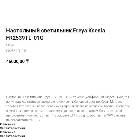
Настольный светильник Freya Ksenia
FR2539TL-01G
Freya
FR2539TL-01G
46000,00
₸
Добавить в корзину
Настольный светильник Freya FR2539TL-01G от немецкой фабрики. Модель входит в
популярную дизайнерскую коллекцию Ksenia. Основной цвет прибора - Матовое
Золото. Материалы и использованные в производстве компоненты прошли проверку
службы качества и соответствуют международным стандартам. Осветительный
прибор имеет количество ламп 1 с цоколем E14 и мощностью лампы 40W. Степень
пылевлагозащиты - IP 20.
Описание
Характеристики
Описание
Характеристики