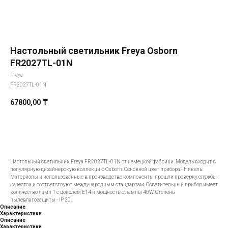
Настольный светильник Freya Osborn
FR2027TL-01N
Freya
FR2027TL-01N
67800,00
₸
Добавить в корзину
Настольный светильник Freya FR2027TL-01N от немецкой фабрики. Модель входит в
популярную дизайнерскую коллекцию Osborn. Основной цвет прибора - Никель.
Материалы и использованные в производстве компоненты прошли проверку службы
качества и соответствуют международным стандартам. Осветительный прибор имеет
количество ламп 1 с цоколем E14 и мощностью лампы 40W. Степень
пылевлагозащиты - IP 20.
Описание
Характеристики
Описание
Характеристики