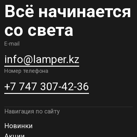
Карьера
Контакты
О компании
Доставка и самовывоз
Рассрочка и кредит
Адрес шоурума в г. Алматы
г. Алматы, ул. Шевченко, д.204,
к5
Адрес шоурума в г. Астана
г. Астана, ул. Мангилик Ел. д.21
Благодарим за внимание к Lamper.kz.
До встречи в ваших будущих
проектах!
ТОО "Lamper PROD". Все права защищены ©
Политика конфиденциальности
Назад наверх