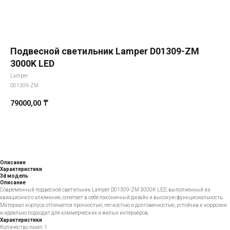
Подвесной светильник Lamper D01309-ZM
3000K LED
Lamper
D01309-ZM
79000,00
₸
Добавить в корзину
Описание
Характеристики
3d модель
Описание
Современный подвесной светильник Lamper D01309-ZM 3000K LED, выполненный из
авиационного алюминия, сочетает в себе лаконичный дизайн и высокую функциональность.
Материал корпуса отличается прочностью, легкостью и долговечностью, устойчив к коррозии
и идеально подходит для коммерческих и жилых интерьеров.
Характеристики
Количество ламп: 1