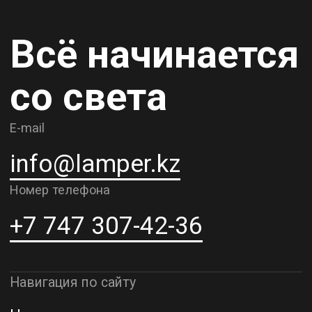
Дизайнерам
Карьера
Контакты
О компании
Доставка и самовывоз
Рассрочка и кредит
Адрес шоурума в г. Алматы
г. Алматы, ул. Шевченко, д.204,
к5
Адрес шоурума в г. Астана
г. Астана, ул. Мангилик Ел. д.21
Благодарим за внимание к Lamper.kz.
До встречи в ваших будущих
проектах!
ТОО "Lamper PROD". Все права защищены ©
Политика конфиденциальности
Назад наверх