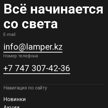
Карьера
Контакты
О компании
Доставка и самовывоз
Рассрочка и кредит
Адрес шоурума в г. Алматы
г. Алматы, ул. Шевченко, д.204,
к5
Адрес шоурума в г. Астана
г. Астана, ул. Мангилик Ел. д.21
Благодарим за внимание к Lamper.kz.
До встречи в ваших будущих
проектах!
ТОО "Lamper PROD". Все права защищены ©
Политика конфиденциальности
Назад наверх