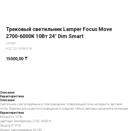
Трековый светильник Lamper Focus Move
2700-6000K 10Вт 24° Dim Smart
Lamper
KQZ120-10SM-01B
15000,00
₸
Добавить в корзину
Описание
Характеристики
Описание
Светильник с регулируемым углом освещения, позволяющий точно направить световой
поток. Идеален для акцентного освещения и создания гибких световых решений в интерьере
Характеристики
Мощность: 10 Вт
Цветовая температура: 2700 - 6000 К
Защита IP: IP 20
Индекс цветопередачи: 90 CRI