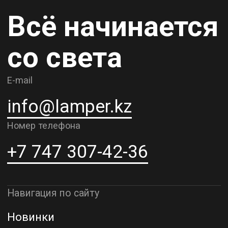
Карьера
Контакты
О компании
Доставка и самовывоз
Рассрочка и кредит
Адрес шоурума в г. Алматы
г. Алматы, ул. Шевченко, д.204,
к5
Адрес шоурума в г. Астана
г. Астана, ул. Мангилик Ел. д.21
Благодарим за внимание к Lamper.kz.
До встречи в ваших будущих
проектах!
ТОО "Lamper PROD". Все права защищены ©
Политика конфиденциальности
Назад наверх