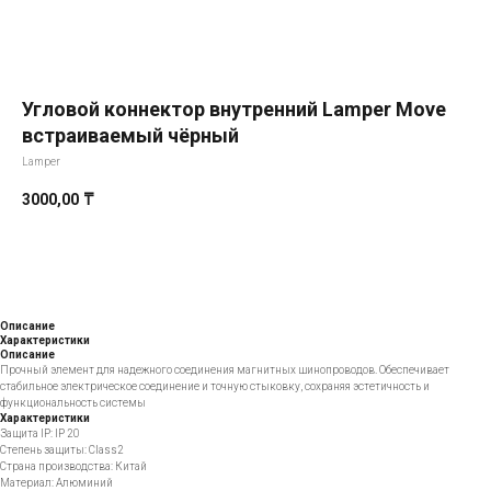
Угловой коннектор внутренний Lamper Move
встраиваемый чёрный
Lamper
3000,00
₸
Добавить в корзину
Описание
Характеристики
Описание
Прочный элемент для надежного соединения магнитных шинопроводов. Обеспечивает
стабильное электрическое соединение и точную стыковку, сохраняя эстетичность и
функциональность системы
Характеристики
Защита IP: IP 20
Степень защиты: Class2
Страна производства: Китай
Материал: Алюминий