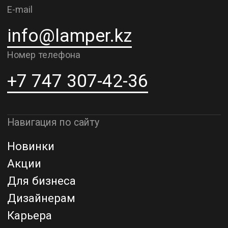
Рассрочка и кредит
Адрес шоурума в г. Алматы
г. Алматы, ул. Шевченко, д.204,
к5
Адрес шоурума в г. Астана
г. Астана, ул. Мангилик Ел. д.21
Благодарим за внимание к Lamper.kz.
До встречи в ваших будущих
проектах!
ТОО "Lamper PROD". Все права защищены ©
Политика конфиденциальности
Назад наверх