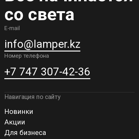
О компании
Доставка и самовывоз
Рассрочка и кредит
Адрес шоурума в г. Алматы
г. Алматы, ул. Шевченко, д.204,
к5
Адрес шоурума в г. Астана
г. Астана, ул. Мангилик Ел. д.21
Благодарим за внимание к Lamper.kz.
До встречи в ваших будущих
проектах!
ТОО "Lamper PROD". Все права защищены ©
Политика конфиденциальности
Назад наверх