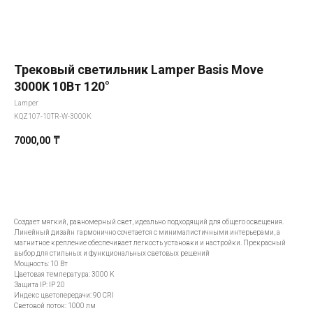
Трековый светильник Lamper Basis Move
3000K 10Вт 120°
Lamper
KQZ107-10TR-W-3000K
7000,00
₸
Добавить в корзину
Создает мягкий, равномерный свет, идеально подходящий для общего освещения.
Линейный дизайн гармонично сочетается с минималистичными интерьерами, а
магнитное крепление обеспечивает легкость установки и настройки. Прекрасный
выбор для стильных и функциональных световых решений
Мощность: 10 Вт
Цветовая температура: 3000 K
Защита IP: IP 20
Индекс цветопередачи: 90 CRI
Световой поток: 1000 лм