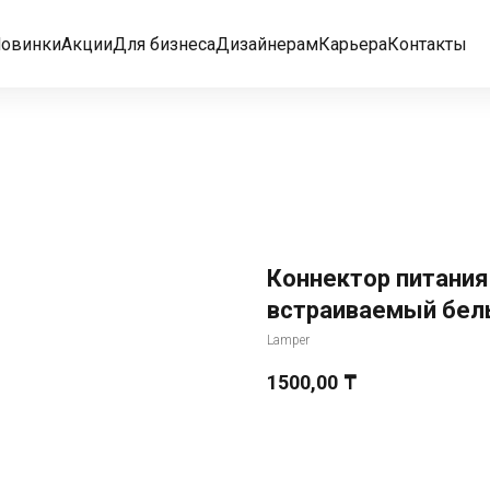
овинки
Акции
Для бизнеса
Дизайнерам
Карьера
Контакты
Коннектор питания
встраиваемый бел
Lamper
1500,00
₸
Добавить в корзину