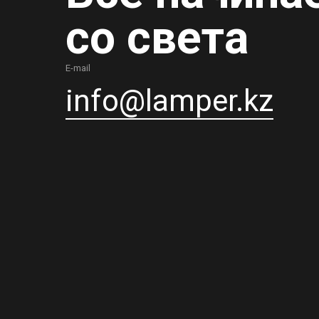
со света
E-mail
info@lamper.kz