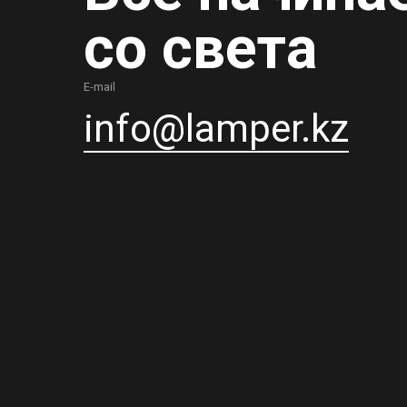
со света
E-mail
info@lamper.kz