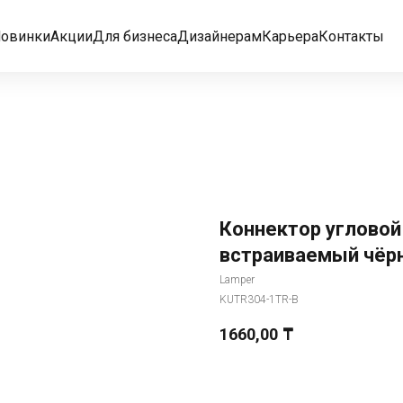
овинки
Акции
Для бизнеса
Дизайнерам
Карьера
Контакты
Коннектор угловой
встраиваемый чёр
Lamper
KUTR304-1TR-B
1660,00
₸
Добавить в корзину