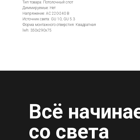
Тип товара: Потолочный спот
Диммируемые: Нет
Напряжение: AC 220-240 В
Источник света: GU 10, GU 5.3
Форма монтажного отверстия: Квадратная
lwh: 350x290x75
Всё начина
со света