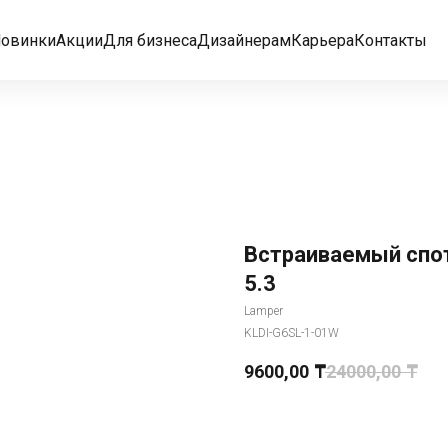
овинки
Акции
Для бизнеса
Дизайнерам
Карьера
Контакты
Встраиваемый спот
5.3
Lamper
KLDI-G6SL-1-01W
9600,00
₸
24000,00
₸
Добавить в корзину