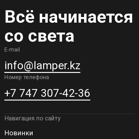
Карьера
Контакты
О компании
Доставка и самовывоз
Рассрочка и кредит
Адрес шоурума в г. Алматы
г. Алматы, ул. Шевченко, д.204,
к5
Адрес шоурума в г. Астана
г. Астана, ул. Мангилик Ел. д.21
Благодарим за внимание к Lamper.kz.
До встречи в ваших будущих
проектах!
ТОО "Lamper PROD". Все права защищены ©
Политика конфиденциальности
Назад наверх