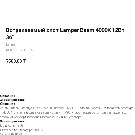
Встраиваемый спот Lamper Beam 4000K 12Вт
36°
Lamper
KLDI021-12SL-01W
7500,00
₸
Добавить в корзину
Описание
Характеристики
Описание
Алюминиевый корпус. Цвет — белый. Встроенный LED-источник света. Цветовая температура
— 4000К. Степень защиты от пыли и влаги — IP20. Классическая встраиваемая модель для
создания комфортного основного освещения в интерьере.
Характеристики
Мощность: 12 Вт
Цветовая температура: 4000 K
Защита IP: IP 20