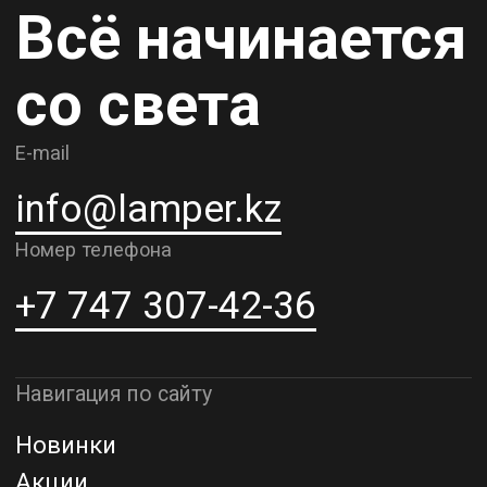
Карьера
Контакты
О компании
Доставка и самовывоз
Рассрочка и кредит
Адрес шоурума в г. Алматы
г. Алматы, ул. Шевченко, д.204,
к5
Адрес шоурума в г. Астана
г. Астана, ул. Мангилик Ел. д.21
Благодарим за внимание к Lamper.kz.
До встречи в ваших будущих
проектах!
ТОО "Lamper PROD". Все права защищены ©
Политика конфиденциальности
Назад наверх