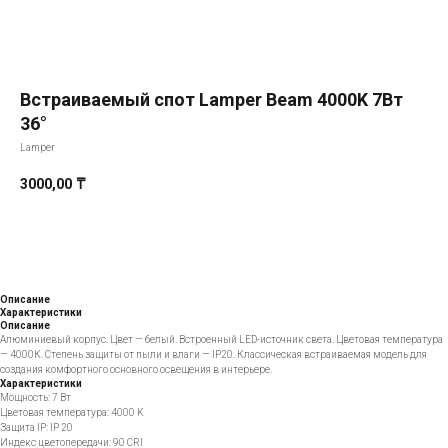
Встраиваемый спот Lamper Beam 4000K 7Вт
36°
Lamper
3000,00
₸
Добавить в корзину
Описание
Характеристики
Описание
Алюминиевый корпус. Цвет — белый. Встроенный LED-источник света. Цветовая температура
— 4000К. Степень защиты от пыли и влаги — IP20. Классическая встраиваемая модель для
создания комфортного основного освещения в интерьере.
Характеристики
Мощность: 7 Вт
Цветовая температура: 4000 K
Защита IP: IP 20
Индекс цветопередачи: 90 CRI