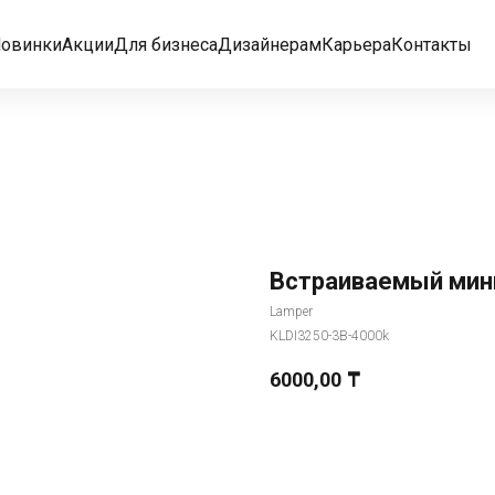
овинки
Акции
Для бизнеса
Дизайнерам
Карьера
Контакты
Встраиваемый мини
Lamper
KLDI3250-3B-4000k
6000,00
₸
Добавить в корзину