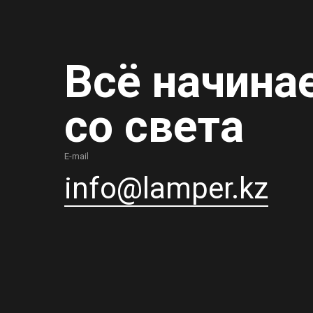
Всё начина
со света
E-mail
info@lamper.kz