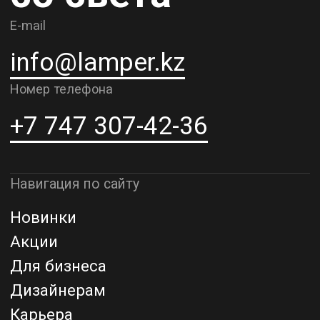
Доставка и самовывоз
Рассрочка и кредит
Адрес шоурума в г. Алматы
г. Алматы, ул. Шевченко, д.204,
к5
Адрес шоурума в г. Астана
г. Астана, ул. Мангилик Ел. д.21
Благодарим за внимание к Lamper.kz.
До встречи в ваших будущих
проектах!
ТОО "Lamper PROD". Все права защищены ©
Политика конфиденциальности
Назад наверх