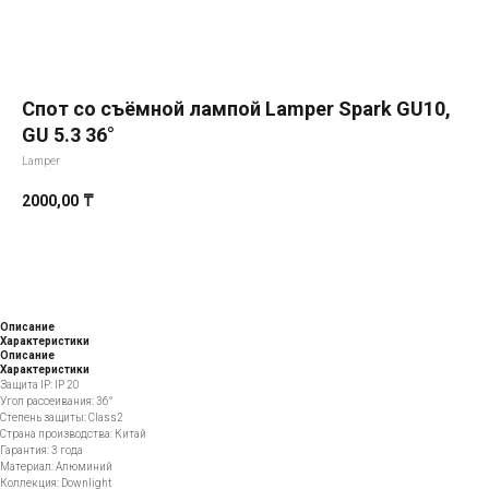
Спот со съёмной лампой Lamper Spark GU10,
GU 5.3 36°
Lamper
2000,00
₸
Добавить в корзину
Описание
Характеристики
Описание
Характеристики
Защита IP: IP 20
Угол рассеивания: 36°
Степень защиты: Class2
Страна производства: Китай
Гарантия: 3 года
Материал: Алюминий
Коллекция: Downlight