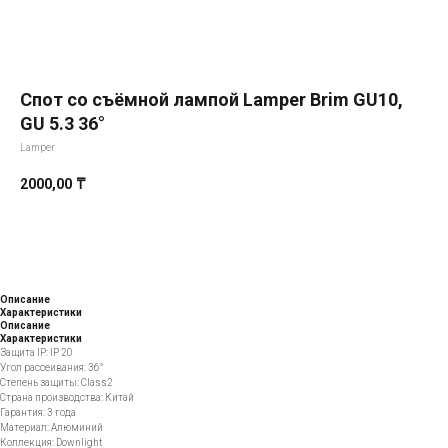
Спот со съёмной лампой Lamper Brim GU10,
GU 5.3 36°
Lamper
2000,00
₸
Добавить в корзину
Описание
Характеристики
Описание
Характеристики
Защита IP: IP 20
Угол рассеивания: 36°
Степень защиты: Class2
Страна производства: Китай
Гарантия: 3 года
Материал: Алюминий
Коллекция: Downlight