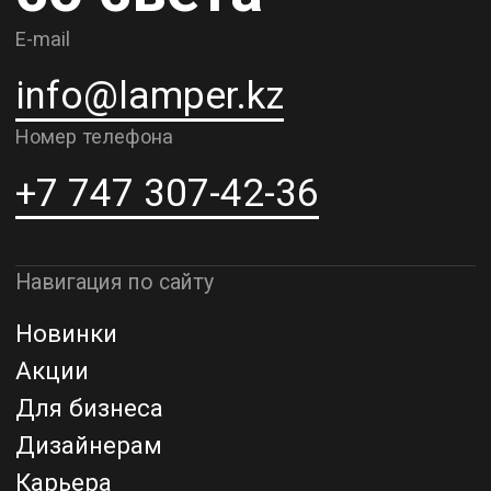
Доставка и самовывоз
Рассрочка и кредит
Адрес шоурума в г. Алматы
г. Алматы, ул. Шевченко, д.204,
к5
Адрес шоурума в г. Астана
г. Астана, ул. Мангилик Ел. д.21
Благодарим за внимание к Lamper.kz.
До встречи в ваших будущих
проектах!
ТОО "Lamper PROD". Все права защищены ©
Политика конфиденциальности
Назад наверх